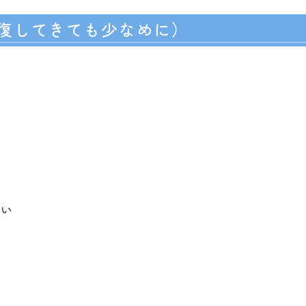
復してきても少なめに）
良い
子