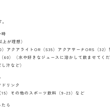
す。
い時
以上が理想）
）アクアライトOR（S35）アクアサーナORS（32）
号（60）（水や好きなジュースに溶かして飲ませてく
だし汁など）
ら
ツドリンク
15）その他のスポーツ飲料（9-23）など
ったら