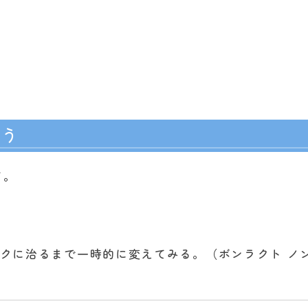
）
よう
て。
クに治るまで一時的に変えてみる。（ボンラクト ノ