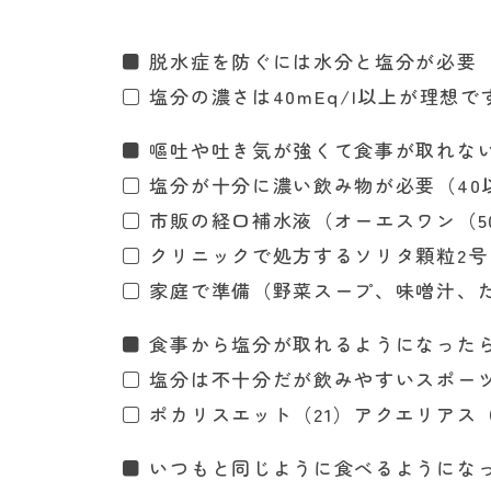
■ 脱水症を防ぐには水分と塩分が必要
□ 塩分の濃さは40mEq/l以上が理想で
■ 嘔吐や吐き気が強くて食事が取れな
□ 塩分が十分に濃い飲み物が必要（40
□ 市販の経口補水液（オーエスワン（50
□ クリニックで処方するソリタ顆粒2
□ 家庭で準備（野菜スープ、味噌汁、
■ 食事から塩分が取れるようになった
□ 塩分は不十分だが飲みやすいスポー
□ ポカリスエット（21）アクエリアス（
■ いつもと同じように食べるようにな